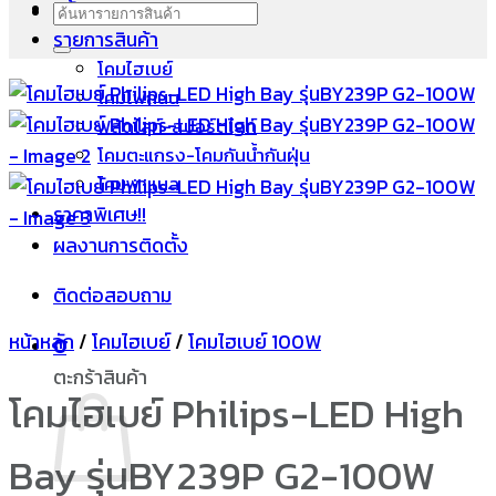
หน้าแรก
ค้นหา:
รายการสินค้า
โคมไฮเบย์
โคมไฟถนน
ฟลัดไลท์-สปอร์ตไลท์
โคมตะแกรง-โคมกันน้ำกันฝุ่น
โคมพาแนล
ราคาพิเศษ!!
ผลงานการติดตั้ง
ติดต่อสอบถาม
หน้าหลัก
/
โคมไฮเบย์
/
โคมไฮเบย์ 100W
0
ตะกร้าสินค้า
โคมไฮเบย์ Philips-LED High
Bay รุ่นBY239P G2-100W