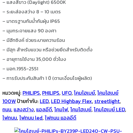
– แสงสีขาว (Daylight) 6500K
– ระยะส่องสว่าง 8 – 10 เมตร
– มาตรฐานกันน้ำกันฝุ่น IP65
– มุมกระจายแสง 90 องศา
– มีฮีทซิงค์ ช่วยระบายความร้อน
– มีฮุก สำหรับแขวน หรือช่วยยึดสำหรับติดตั้ง
– อายุการใช้งาน 35,000 ชั่วโมง
– มอก.1955-2551
– การรับประกันสินค้า 1 ปี (ตามเงื่อนไขผู้ผลิต)
หมวดหมู่:
PHILIPS
,
PHILIPS
,
UFO
,
โคมไฮเบย์
,
โคมไฮเบย์
100W
ป้ายกำกับ:
LED
,
LED Highbay Flex
,
streetlight
,
ถนน
,
แสงสว่าง
,
แอลอีดี
,
โคมไฟ
,
โคมไฮเบย์
,
โคมไฮเบย์ LED
,
ไฟถนน
,
ไฟถนน led
,
ไฟถนน แอลอีดี