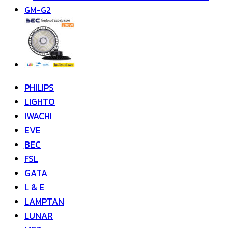
PHILIPS
LIGHTO
IWACHI
EVE
ฺBEC
FSL
GATA
L & E
LAMPTAN
LUNAR