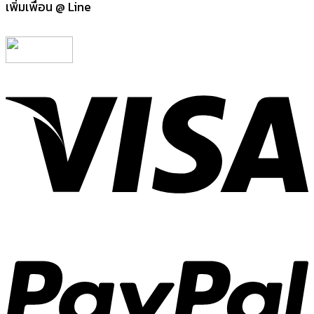
เพิ่มเพื่อน @ Line
V