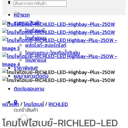
เมนู
ค้นหา:
หน้าแรก
รายการสินค้า
โคมไฮเบย์
โคมไฟถนน
ฟลัดไลท์-สปอร์ตไลท์
โคมตะแกรง-โคมกันน้ำกันฝุ่น
โคมพาแนล
ราคาพิเศษ!!
ผลงานการติดตั้ง
ติดต่อสอบถาม
0
หน้าหลัก
/
โคมไฮเบย์
/
RICHLED
ตะกร้าสินค้า
โคมไฟไฮเบย์-RICHLED-LED