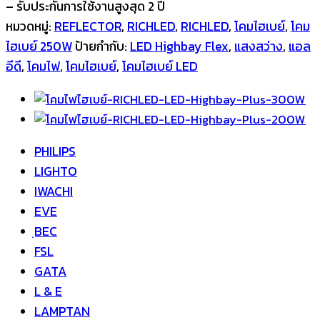
– รับประกันการใช้งานสูงสุด 2 ปี
หมวดหมู่:
REFLECTOR
,
RICHLED
,
RICHLED
,
โคมไฮเบย์
,
โคม
ไฮเบย์ 250W
ป้ายกำกับ:
LED Highbay Flex
,
แสงสว่าง
,
แอล
อีดี
,
โคมไฟ
,
โคมไฮเบย์
,
โคมไฮเบย์ LED
PHILIPS
LIGHTO
IWACHI
EVE
ฺBEC
FSL
GATA
L & E
LAMPTAN