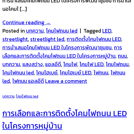
การนำเสนอโคมไฟถนน LED ในโครงการพัฒนาชุมชน การนำเส
นอโคมไ […]
Continue reading
→
Posted in
บทความ
,
โคมไฟถนน led
|
Tagged
LED
,
streetlight
,
streetlight led
,
การติดตั้งโคมไฟถนน LED
,
การนำเสนอโคมไฟถนน LED ในโครงการพัฒนาชุมชน
,
การ
เลือกและการติดตั้งโคมไฟถนน LED ในโครงการหมู่บ้าน
,
ถนน
,
บทความ
,
แสงสว่าง
,
แอลอีดี
,
โคมไฟ
,
โคมไฟ LED
,
โคมไฟถนน
,
โคมไฟถนน led
,
โคมไฮเบย์
,
โคมไฮเบย์ LED
,
ไฟถนน
,
ไฟถนน
led
,
ไฟถนน แอลอีดี
Leave a comment
บทความ
,
โคมไฟถนน led
การเลือกและการติดตั้งโคมไฟถนน LED
ในโครงการหมู่บ้าน