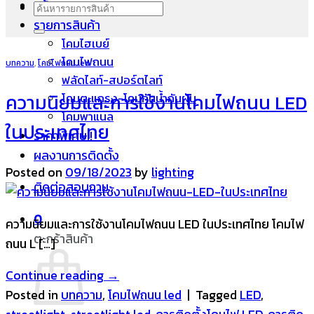
หน้าแรก
ค้นหา:
รายการสินค้า
โคมไฮเบย์
โคมไฟถนน
บทความ
,
โคมไฟถนน led
ฟลัดไลท์-สปอร์ตไลท์
ความนิยมและการใช้งานโคมไฟถนน LED
โคมตะแกรง-โคมกันน้ำกันฝุ่น
โคมพาแนล
ในประเทศไทย
ราคาพิเศษ!!
ผลงานการติดตั้ง
Posted on
09/18/2023
by
lighting
ติดต่อสอบถาม
0
ความนิยมและการใช้งานโคมไฟถนน LED ในประเทศไทย โคมไฟ
ตะกร้าสินค้า
ถนน L […]
Continue reading
→
Posted in
บทความ
,
โคมไฟถนน led
|
Tagged
LED
,