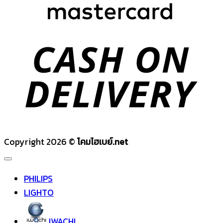
D
Copyright 2026 ©
โคมไฮเบย์.net
PHILIPS
LIGHTO
IWACHI