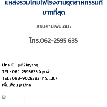
แหล่งรวมโคมไฟโรงงานอุตสาหกรรมที่
มากที่สุด
สอบถามเพิ่มเติม :
โทร.062-2595 635
Line ID : @621gyrnq
TEL : 062-2595635 (คุณจี)
TEL : 098-9028382 (คุณแนน)
เพิ่มเพื่อน @ Line