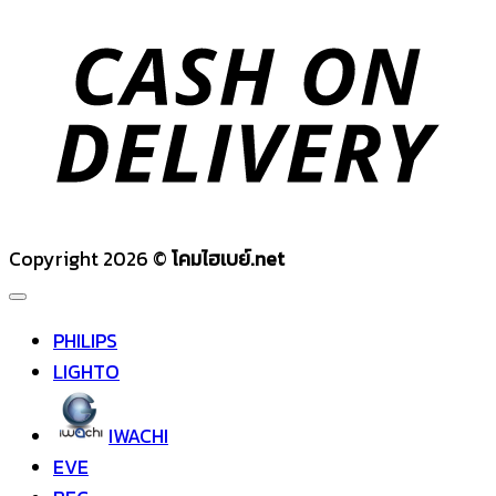
D
Copyright 2026 ©
โคมไฮเบย์.net
PHILIPS
LIGHTO
IWACHI
EVE