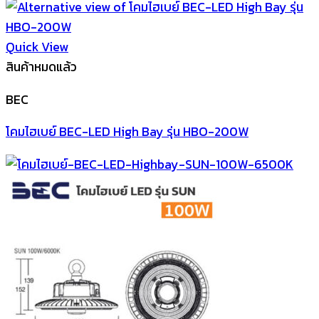
Quick View
สินค้าหมดแล้ว
BEC
โคมไฮเบย์ BEC-LED High Bay รุ่น HBO-200W