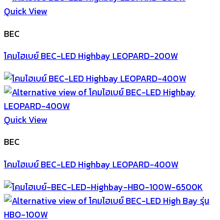
Quick View
BEC
โคมไฮเบย์ BEC-LED Highbay LEOPARD-200W
Quick View
BEC
โคมไฮเบย์ BEC-LED Highbay LEOPARD-400W