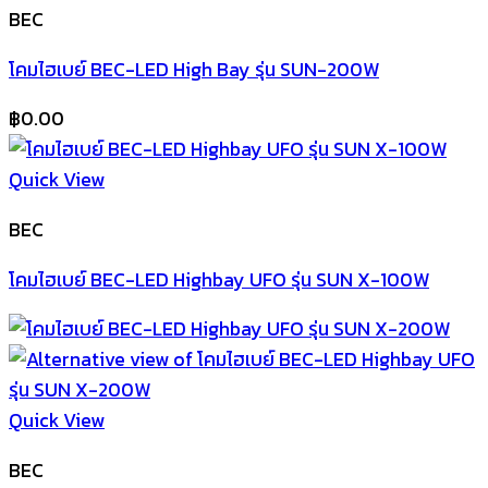
BEC
โคมไฮเบย์ BEC-LED High Bay รุ่น SUN-200W
฿
0.00
Quick View
BEC
โคมไฮเบย์ BEC-LED Highbay UFO รุ่น SUN X-100W
Quick View
BEC