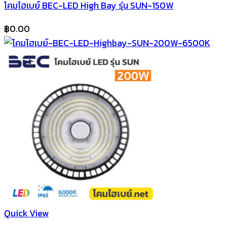
โคมไฮเบย์ BEC-LED High Bay รุ่น SUN-150W
฿
0.00
Quick View