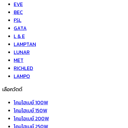
EVE
ฺBEC
FSL
GATA
L & E
LAMPTAN
LUNAR
MET
RICHLED
LAMPO
เลือกวัตต์
โคมไฮเบย์ 100W
โคมไฮเบย์ 150W
โคมไอเบย์ 200W
โคมไฮเบย์ 250W