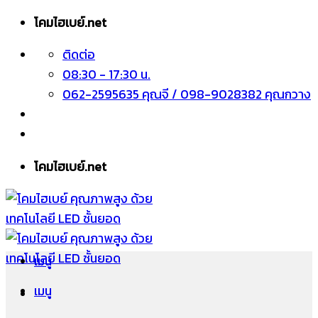
ข้าม
โคมไฮเบย์.net
ไป
ติดต่อ
ยัง
08:30 - 17:30 น.
เนื้อหา
062-2595635 คุณจี / 098-9028382 คุณกวาง
โคมไฮเบย์.net
เมนู
เมนู