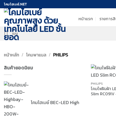
ข้าม
โคมไฮเบย์.NET
ไป
ยัง
หน้าแรก
รายการสิ
เนื้อหา
เมนู
หน้าหลัก
/
โคมพาแนล
/
PHILIPS
สินค้ายอดนิยม
PHILIPS
โคมไฟฝังฝ้า L
Slim RC091
โคมไฮเบย์ BEC-LED High