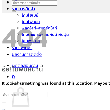
หน้าแรก
ค้นหา:
รายการสินค้า
โคมไฮเบย์
โคมไฟถนน
404
ฟลัดไลท์-สปอร์ตไลท์
โคมตะแกรง-โคมกันน้ำกันฝุ่น
โคมพาแนล
ราคาพิเศษ!!
ผลงานการติดตั้ง
ติดต่อสอบถาม
อุ๊ย! ไม่พบหน้านี้
0
It looks like nothing was found at this location. Maybe 
ตะกร้าสินค้า